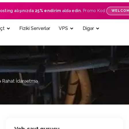
hosting alışınızda
25% endirim
əldə edin.
Promo Kod:
WELCOM
çt
Fiziki Serverlər
VPS
Digər
 və Rahat İdarəetmə
Veb-sayt qurucu