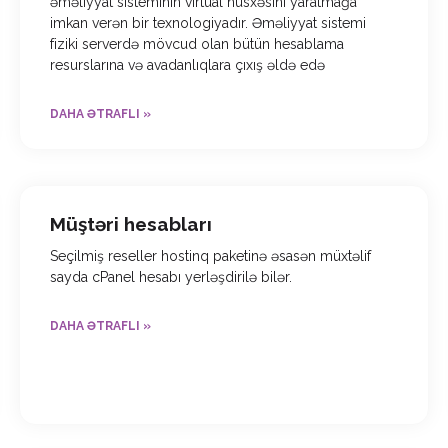
əməliyyat sisteminin virtual nüsxəsini yaratmağa
imkan verən bir texnologiyadır. Əməliyyat sistemi
fiziki serverdə mövcud olan bütün hesablama
resurslarına və avadanlıqlara çıxış əldə edə
DAHA ƏTRAFLI »
Müştəri hesabları
Seçilmiş reseller hostinq paketinə əsasən müxtəlif
sayda cPanel hesabı yerləşdirilə bilər.
DAHA ƏTRAFLI »