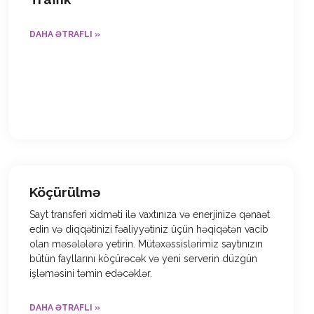
DAHA ƏTRAFLI »
Köçürülmə
Sayt transferi xidməti ilə vaxtınıza və enerjinizə qənaət
edin və diqqətinizi fəaliyyətiniz üçün həqiqətən vacib
olan məsələlərə yetirin. Mütəxəssislərimiz saytınızın
bütün fayllarını köçürəcək və yeni serverin düzgün
işləməsini təmin edəcəklər.
DAHA ƏTRAFLI »