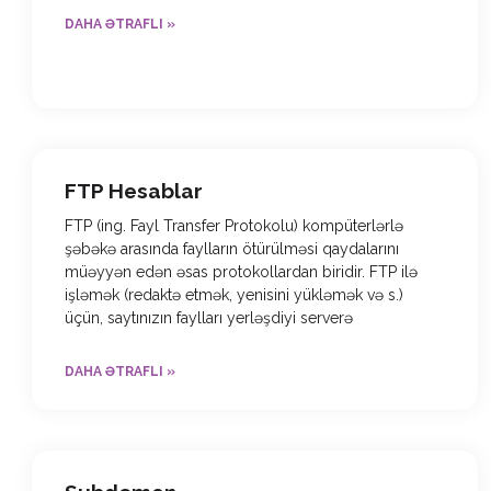
DAHA ƏTRAFLI »
FTP Hesablar
FTP (ing. Fayl Transfer Protokolu) kompüterlərlə
şəbəkə arasında faylların ötürülməsi qaydalarını
müəyyən edən əsas protokollardan biridir. FTP ilə
işləmək (redaktə etmək, yenisini yükləmək və s.)
üçün, saytınızın faylları yerləşdiyi serverə
DAHA ƏTRAFLI »