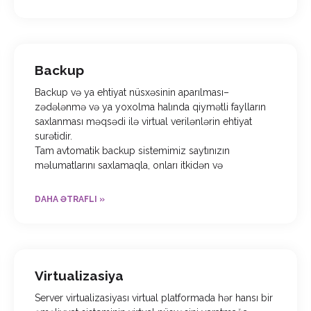
Backup
Backup və ya ehtiyat nüsxəsinin aparılması–
zədələnmə və ya yoxolma halında qiymətli faylların
saxlanması məqsədi ilə virtual verilənlərin ehtiyat
surətidir.
Tam avtomatik backup sistemimiz saytınızın
məlumatlarını saxlamaqla, onları itkidən və
DAHA ƏTRAFLI »
Virtualizasiya
Server virtualizasiyası virtual platformada hər hansı bir