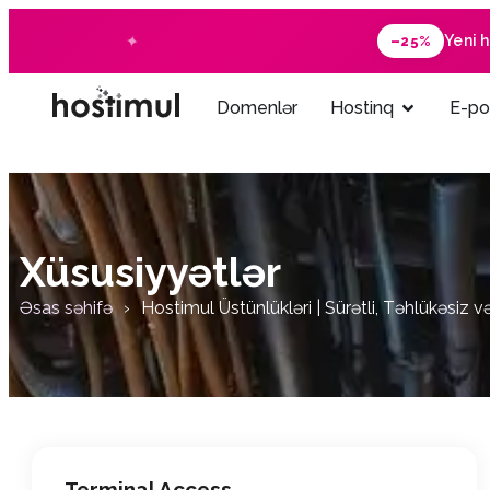
Yeni 
–25%
Domenlər
Hostinq
E-po
Xüsusiyyətlər
Əsas səhifə
Hostimul Üstünlükləri | Sürətli, Təhlükəsiz
Terminal Access