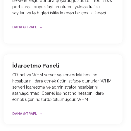
serverin keçid portuna qoşulduğu sürətdir. 100 Mb/s
port sürəti, böyük faylları ötürən, yüksək trafikli
saytları və tətbiqləri istifadə edən bir çox istifadəçi
DAHA ƏTRAFLI »
İdarəetmə Paneli
CPanel və WHM server və serverdəki hostinq
hesablarını idarə etmək üçün istifadə olunurlar. WHM
serveri idarəetmə və administrator hesablarını
asanlaşdırmaq, Cpanel isə hostinq hesabını idarə
etmək üçün nəzərdə tutulmuşdur. WHM
DAHA ƏTRAFLI »