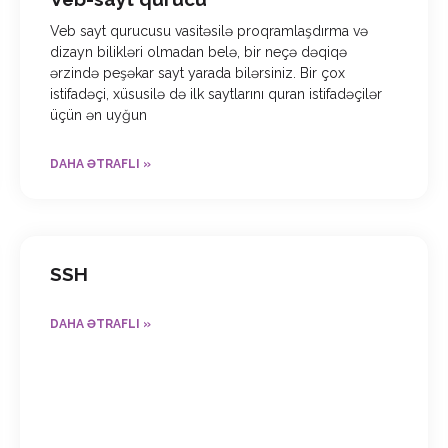
Veb sayt qurucusu vasitəsilə proqramlaşdırma və
dizayn bilikləri olmadan belə, bir neçə dəqiqə
ərzində peşəkar sayt yarada bilərsiniz. Bir çox
istifadəçi, xüsusilə də ilk saytlarını quran istifadəçilər
üçün ən uyğun
DAHA ƏTRAFLI »
SSH
DAHA ƏTRAFLI »