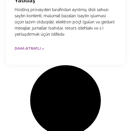
Yaddaş
Hostinq provayderi tərəfindən ayrılmış disk sahəsi
saytın kontenti, məlumat bazaları (saytın işləməsi
üçün lazım olduqda), elektron poçt (gələn və gedən)
mesajlar, jurnallar (səhvlər, resurs istehlakı və s.)
yerləşdirmək üçün istifadə
DAHA ƏTRAFLI »