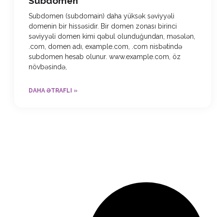
Subdomen
Subdomen (subdomain) daha yüksək səviyyəli
domenin bir hissəsidir. Bir domen zonası birinci
səviyyəli domen kimi qəbul olunduğundan, məsələn,
.com, domen adı, example.com, .com nisbətində
subdomen hesab olunur. www.example.com, öz
növbəsində,
DAHA ƏTRAFLI »