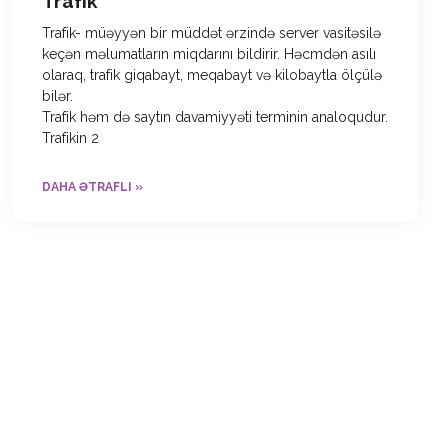
Trafik
Trafik- müəyyən bir müddət ərzində server vasitəsilə
keçən məlumatların miqdarını bildirir. Həcmdən asılı
olaraq, trafik giqabayt, meqabayt və kilobaytla ölçülə
bilər.
Trafik həm də saytın davamiyyəti terminin analoqudur.
Trafikin 2
DAHA ƏTRAFLI »