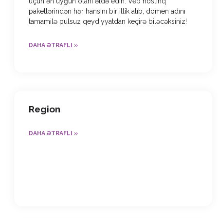
üçün ən uyğun olanı əldə edin. Veb hostinq
paketlərindən hər hansını bir illik alıb, domen adını
tamamilə pulsuz qeydiyyatdan keçirə biləcəksiniz!
DAHA ƏTRAFLI »
Region
DAHA ƏTRAFLI »