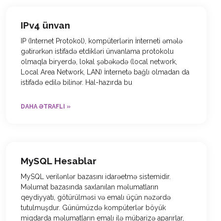
IPv4 ünvan
IP (Internet Protokol), kompüterlərin İnterneti əmələ
gətirərkən istifadə etdikləri ünvanlama protokolu
olmaqla biryerdə, lokal şəbəkədə (local network,
Local Area Network, LAN) İnternetə bağlı olmadan da
istifadə edilə bilinər. Hal-hazırda bu
DAHA ƏTRAFLI »
MySQL Hesablar
MySQL verilənlər bazasını idarəetmə sistemidir.
Məlumat bazasında saxlanılan məlumatların
qeydiyyatı, götürülməsi və emalı üçün nəzərdə
tutulmuşdur. Günümüzdə kompüterlər böyük
miqdarda məlumatların emalı ilə mübarizə aparırlar,