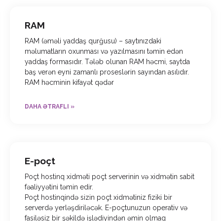
RAM
RAM (əməli yaddaş qurğusu) – saytınızdaki
məlumatların oxunması və yazılmasını təmin edən
yaddaş formasıdır. Tələb olunan RAM həcmi, saytda
baş verən eyni zamanlı proseslərin sayından asılıdır.
RAM həcminin kifayət qədər
DAHA ƏTRAFLI »
E-poçt
Poçt hostinq xidməti poçt serverinin və xidmətin sabit
fəaliyyətini təmin edir.
Poçt hostinqində sizin poçt xidmətiniz fiziki bir
serverdə yerləşdiriləcək. E-poçtunuzun operativ və
fasiləsiz bir şəkildə işlədiyindən əmin olmaq