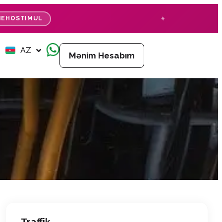
EHOSTIMUL
EN
AZ
RU
Mənim Hesabım
Traffik