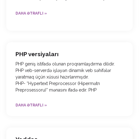
DAHA ƏTRAFLI »
PHP versiyaları
PHP geniş istifadə olunan proqramlaşdırma dilidir.
PHP veb-serverdə işləyən dinamik veb səhifələr
yaratmaq üçün xüsusi hazırlanmışdır.
PHP- “Hypertext Preprocessor (Hipermətn
Preprosessoru)” mənasını ifadə edir. PHP
DAHA ƏTRAFLI »