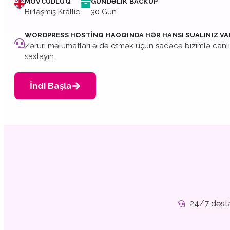
MÖVCUDLUQ
GÜNDƏLIK BACKUP
Birləşmiş Krallıq
30 Gün
WORDPRESS HOSTINQ HAQQINDA HƏR HANSI SUALINIZ VA
Zəruri məlumatları əldə etmək üçün sadəcə bizimlə canlı 
saxlayın.
İndi Başla
24/7 dəst