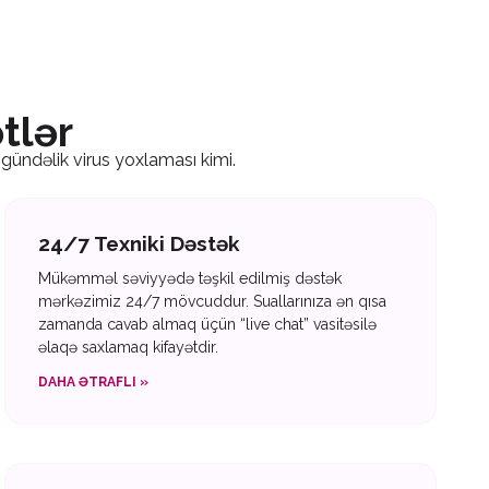
ətlər
 gündəlik virus yoxlaması kimi.
24/7 Texniki Dəstək
Mükəmməl səviyyədə təşkil edilmiş dəstək
mərkəzimiz 24/7 mövcuddur. Suallarınıza ən qısa
zamanda cavab almaq üçün “live chat” vasitəsilə
əlaqə saxlamaq kifayətdir.
DAHA ƏTRAFLI »