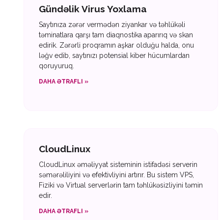
Gündəlik Virus Yoxlama
Saytınıza zərər vermədən ziyankar və təhlükəli
təminatlara qarşı tam diaqnostika aparırıq və skan
edirik. Zərərli proqramın aşkar olduğu halda, onu
ləğv edib, saytınızı potensial kiber hücumlardan
qoruyuruq.
DAHA ƏTRAFLI »
CloudLinux
CloudLinux əməliyyat sisteminin istifadəsi serverin
səmərəliliyini və efektivliyini artırır. Bu sistem VPS,
Fiziki və Virtual serverlərin tam təhlükəsizliyini təmin
edir.
DAHA ƏTRAFLI »