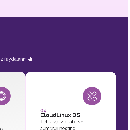
iz faydalanın 🚀
04
CloudLinux OS
Təhlükəsiz, stabil və
səmərəli hostinq
əli