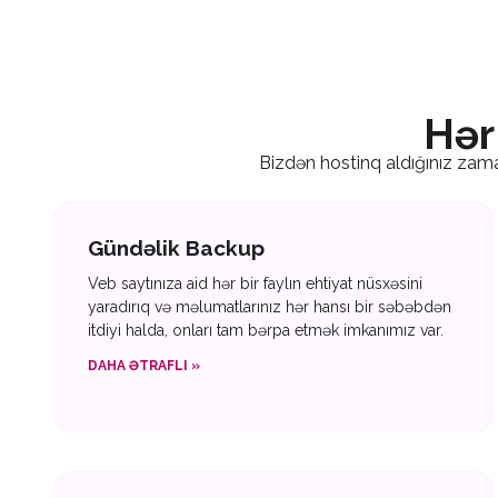
Hər 
Bizdən hostinq aldığınız zaman
Gündəlik Backup
Veb saytınıza aid hər bir faylın ehtiyat nüsxəsini
yaradırıq və məlumatlarınız hər hansı bir səbəbdən
itdiyi halda, onları tam bərpa etmək imkanımız var.
DAHA ƏTRAFLI »