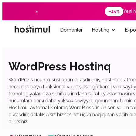
Yeni 
–25%
Domenlər
Hostinq
E-po
WordPress Hostinq
WordPress üçün xüsusi optimallaşdırılmış hostinq platform
neçə dəqiqəyə funksional və peşəkar görkəmli veb sayt y
texnologiyalar bizə səhifələrin daha sürətli yüklənməsin
hücumlara qarşı daha yüksək səviyyəli qorunmanı təmin e
Hostimul avtomatik olaraq WordPress-in ən son və ən təhl
quraşdırır, beləliklə siz biznesiniz üçün həqiqətən vacib o
bilərsiniz.