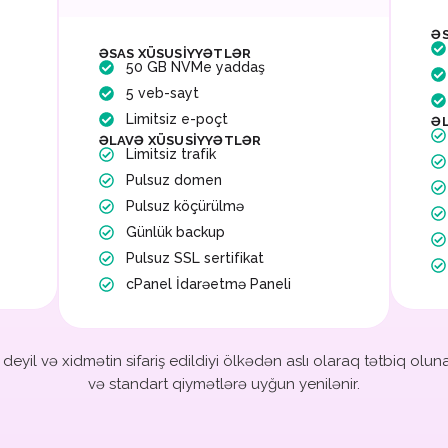
Ə
ƏSAS XÜSUSIYYƏTLƏR
50 GB NVMe yaddaş
5 veb-sayt
Limitsiz e-poçt
Ə
ƏLAVƏ XÜSUSIYYƏTLƏR
Limitsiz trafik
Pulsuz domen
Pulsuz köçürülmə
Günlük backup
Pulsuz SSL sertifikat
cPanel İdarəetmə Paneli
eyil və xidmətin sifariş edildiyi ölkədən aslı olaraq tətbiq olun
və standart qiymətlərə uyğun yenilənir.