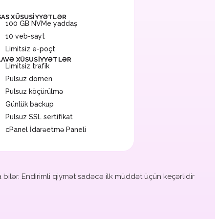
SAS XÜSUSIYYƏTLƏR
100 GB NVMe yaddaş
10 veb-sayt
Limitsiz e-poçt
LAVƏ XÜSUSIYYƏTLƏR
Limitsiz trafik
Pulsuz domen
Pulsuz köçürülmə
Günlük backup
Pulsuz SSL sertifikat
cPanel İdarəetmə Paneli
a bilər. Endirimli qiymət sadəcə ilk müddət üçün keçərlidir