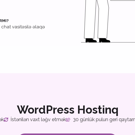
RMI?
chat vasitəsilə əlaqə
WordPress Hostinq
ək
İstənilən vaxt ləğv etmək
30 günlük pulun geri qayta