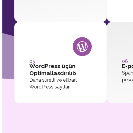
05
06
WordPress üçün
E-p
Optimallaşdırılıb
Spam
peşə
Daha sürətli və etibarlı
WordPress saytları