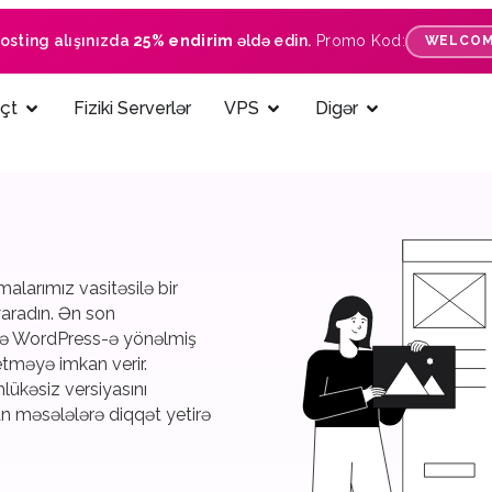
hosting alışınızda
25% endirim
əldə edin.
Promo Kod:
WELCOM
çt
Fiziki Serverlər
VPS
Digər
alarımız vasitəsilə bir
aradın. Ən son
i və WordPress-ə yönəlmiş
tməyə imkan verir.
ükəsiz versiyasını
lan məsələlərə diqqət yetirə