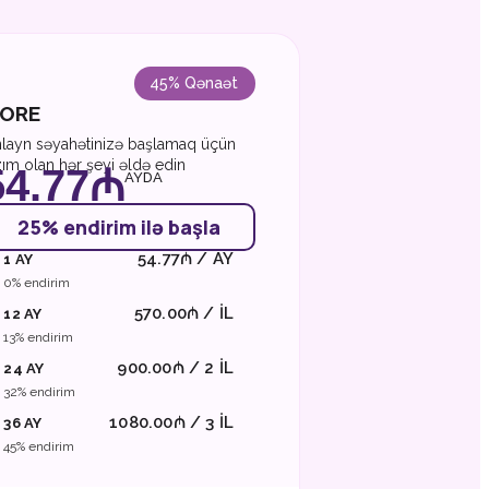
45% Qənaət
ORE
layn səyahətinizə başlamaq üçün
zım olan hər şeyi əldə edin
54.77₼
AYDA
25% endirim ilə başla
54.77₼ / AY
1 AY
0% endirim
570.00₼ / IL
12 AY
13% endirim
900.00₼ / 2 IL
24 AY
32% endirim
1080.00₼ / 3 IL
36 AY
45% endirim