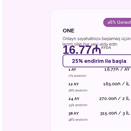
48% Qənaə
ONE
Onlayn səyahətinizə başlamaq üçün
lazım olan hər şeyi əldə edin
16.77₼
AYDA
25% endirim ilə başla
16.77₼ / AY
1 AY
0% endirim
165.00₼ / IL
12 AY
18% endirim
270.00₼ / 2 IL
24 AY
33% endirim
315.00₼ / 3 İL
36 AY
48% endirim