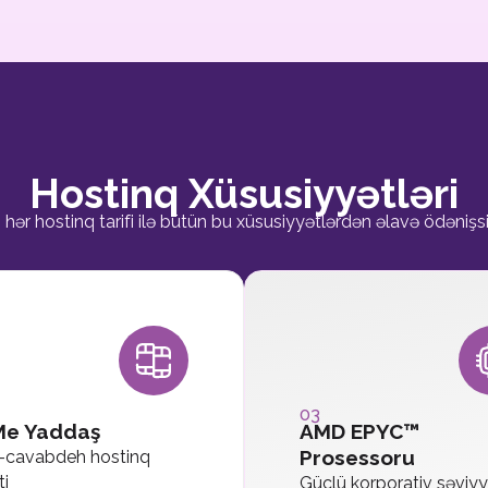
Hostinq Xüsusiyyətləri
z hər hostinq tarifi ilə bütün bu xüsusiyyətlərdən əlavə ödənişs
03
e Yaddaş
AMD EPYC™
Prosessoru
a-cavabdeh hostinq
ti
Güclü korporativ səviyy