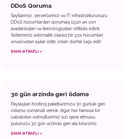
DDoS Qoruma
Saytlarınızı, serverlərinizi və IT infrastrukturunuzu
DDoS hücumlardan qorumaq üçün ən son
avadanlıqları və texnologiyaları istifadə edirik.
Sistemimiz avtomatik olaraq bir çox hücumları
əvvəlcədən aşkar edib onları dərhal ləğv edir.
DAHA ƏTRAFLI »
30 gün ərzində geri ödəmə
Paylaşılan hostinq paketlərimizə 30 günlük geri
ödəmə zəmanəti veririk. Əgər hər hansısa bir
səbəbdən xidmətlərimiz sizi qane etməsə,
pulunuzu 30 gün ərzində geri ala bilərsiniz.
DAHA ƏTRAFLI »