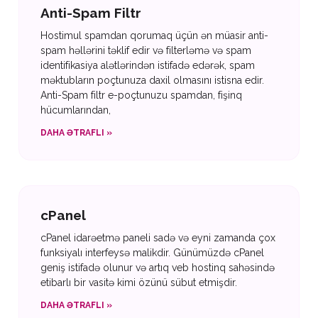
Anti-Spam Filtr
Hostimul spamdan qorumaq üçün ən müasir anti-
spam həllərini təklif edir və filterləmə və spam
identifikasiya alətlərindən istifadə edərək, spam
məktubların poçtunuza daxil olmasını istisna edir.
Anti-Spam filtr e-poçtunuzu spamdan, fişinq
hücumlarından,
DAHA ƏTRAFLI »
cPanel
cPanel idarəetmə paneli sadə və eyni zamanda çox
funksiyalı interfeysə malikdir. Günümüzdə cPanel
geniş istifadə olunur və artıq veb hostinq sahəsində
etibarlı bir vasitə kimi özünü sübut etmişdir.
DAHA ƏTRAFLI »