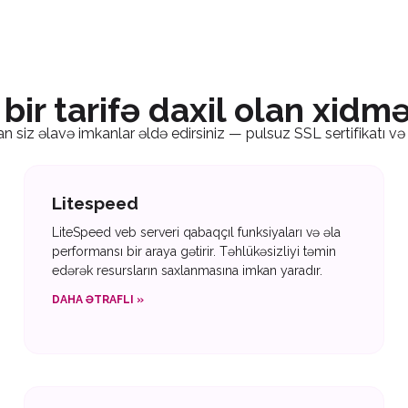
bir tarifə daxil olan xidm
 siz əlavə imkanlar əldə edirsiniz — pulsuz SSL sertifikatı və
Litespeed
LiteSpeed veb serveri qabaqçıl funksiyaları və əla
performansı bir araya gətirir. Təhlükəsizliyi təmin
edərək resursların saxlanmasına imkan yaradır.
DAHA ƏTRAFLI »