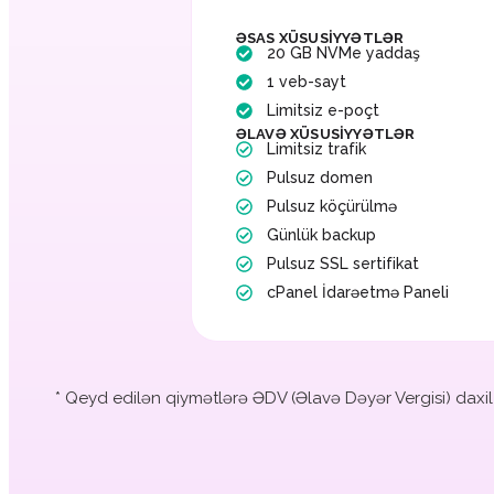
ƏSAS XÜSUSIYYƏTLƏR
20 GB NVMe yaddaş
1 veb-sayt
Limitsiz e-poçt
ƏLAVƏ XÜSUSIYYƏTLƏR
Limitsiz trafik
Pulsuz domen
Pulsuz köçürülmə
Günlük backup
Pulsuz SSL sertifikat
cPanel İdarəetmə Paneli
* Qeyd edilən qiymətlərə ƏDV (Əlavə Dəyər Vergisi) daxil d