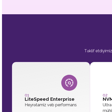
Təklif etdiyimi
01
02
LiteSpeed Enterprise
NVM
Heyrətamiz veb performans
Ultr
mühi