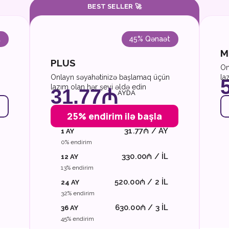
BEST SELLER 🚀
t
45% Qənaət
M
PLUS
On
Onlayn səyahətinizə başlamaq üçün
la
lazım olan hər şeyi əldə edin
31.77₼
AYDA
25% endirim ilə başla
31.77₼ / AY
1 AY
0% endirim
330.00₼ / IL
12 AY
13% endirim
520.00₼ / 2 IL
24 AY
32% endirim
630.00₼ / 3 IL
36 AY
45% endirim