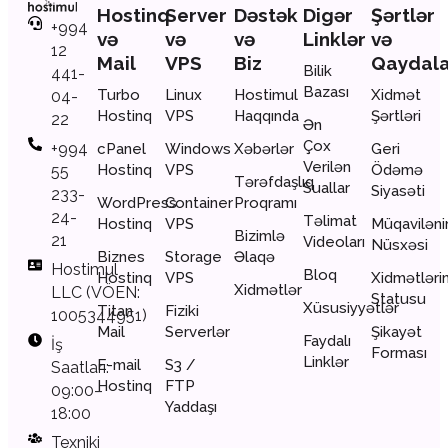
Hostinq
Server
Dəstək
Digər
Şərtlər
+994
və
və
və
Linklər
və
12
Mail
VPS
Biz
Qaydal
Bilik
441-
Bazası
Turbo
Linux
Hostimul
Xidmət
04-
Hostinq
VPS
Haqqında
Şərtləri
22
Ən
Çox
+994
cPanel
Windows
Xəbərlər
Geri
Verilən
Hostinq
VPS
Ödəmə
55
Tərəfdaşlıq
Suallar
Siyasəti
233-
WordPress
Container
Proqramı
24-
Təlimat
Hostinq
VPS
Müqaviləni
Bizimlə
21
Videoları
Nüsxəsi
Biznes
Storage
Əlaqə
Hostimul
Bloq
Hostinq
VPS
Xidmətləri
Xidmətlər
LLC (VÖEN:
Statusu
Xüsusiyyətlər
Titan
Fiziki
1005344951)
Mail
Serverlər
Şikayət
Faydalı
İş
Forması
Linklər
E-mail
S3 /
Saatları:
Hostinq
FTP
09:00–
Yaddaşı
18:00
Texniki