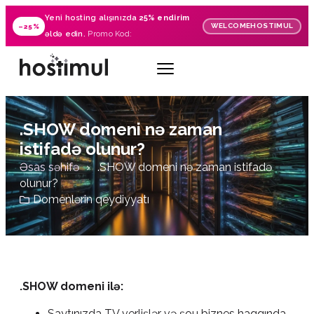
Yeni hosting alışınızda
25% endirim
WELCOMEHOSTIMUL
–25%
əldə edin.
Promo Kod:
.SHOW domeni nə zaman
istifadə olunur?
Əsas səhifə
.SHOW domeni nə zaman istifadə
olunur?
Domenlərin qeydiyyatı
.SHOW domeni ilə:
Saytınızda TV verlişlər və şou biznes haqqında