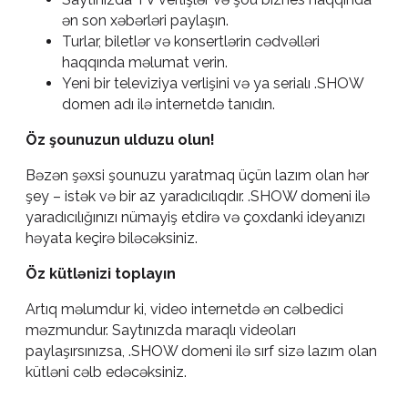
ən son xəbərləri paylaşın.
Turlar, biletlər və konsertlərin cədvəlləri
haqqında məlumat verin.
Yeni bir televiziya verlişini və ya serialı .SHOW
domen adı ilə internetdə tanıdın.
Öz şounuzun ulduzu olun!
Bəzən şəxsi şounuzu yaratmaq üçün lazım olan hər
şey – istək və bir az yaradıcılıqdır. .SHOW domeni ilə
yaradıcılığınızı nümayiş etdirə və çoxdanki ideyanızı
həyata keçirə biləcəksiniz.
Öz kütlənizi toplayın
Artıq məlumdur ki, video internetdə ən cəlbedici
məzmundur. Saytınızda maraqlı videoları
paylaşırsınızsa, .SHOW domeni ilə sırf sizə lazım olan
kütləni cəlb edəcəksiniz.