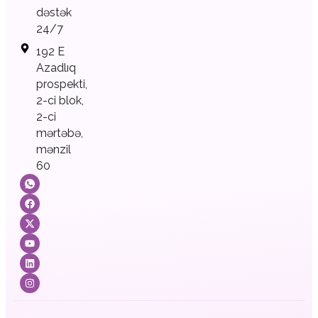
dəstək
24/7
192 E
Azadlıq
prospekti,
2-ci blok,
2-ci
mərtəbə,
mənzil
60