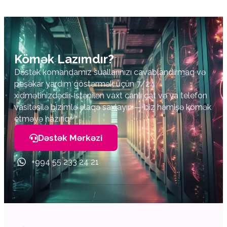
Kömək Lazımdır?
Dəstək komandamız suallarınızı cavablandırmaq və
peşəkar yardım göstərmək üçün 7/24
xidmətinizdədir. İstənilən vaxt canlı çat və ya telefon
vasitəsilə bizimlə əlaqə saxlayın — biz həmişə kömək
etməyə hazırıq.
Dəstək Mərkəzi
+994 55 233 24 21