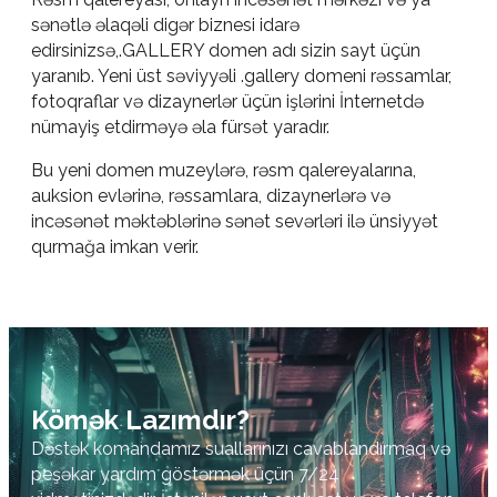
sənətlə əlaqəli digər biznesi idarə
edirsinizsə,.GALLERY domen adı sizin sayt üçün
yaranıb. Yeni üst səviyyəli .gallery domeni rəssamlar,
fotoqraflar və dizaynerlər üçün işlərini İnternetdə
nümayiş etdirməyə əla fürsət yaradır.
Bu yeni domen muzeylərə, rəsm qalereyalarına,
auksion evlərinə, rəssamlara, dizaynerlərə və
incəsənət məktəblərinə sənət sevərləri ilə ünsiyyət
qurmağa imkan verir.
Kömək Lazımdır?
Dəstək komandamız suallarınızı cavablandırmaq və
peşəkar yardım göstərmək üçün 7/24