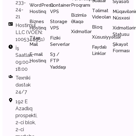
Suallar
Siyasəti
233-
WordPress
Container
Proqramı
24-
Təlimat
Hostinq
VPS
Müqaviləni
Bizimlə
21
Videoları
Nüsxəsi
Biznes
Storage
Əlaqə
Hostimul
Bloq
Hostinq
VPS
Xidmətləri
Xidmətlər
LLC (VÖEN:
Statusu
Xüsusiyyətlər
Titan
Fiziki
1005344951)
Mail
Serverlər
Şikayət
Faydalı
İş
Forması
Linklər
E-mail
S3 /
Saatları:
Hostinq
FTP
09:00–
Yaddaşı
18:00
Texniki
dəstək
24/7
192 E
Azadlıq
prospekti,
2-ci blok,
2-ci