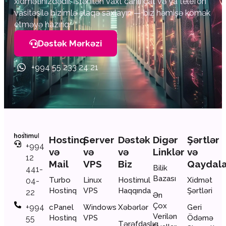
xidmətinizdədir. İstənilən vaxt canlı çat və ya telefon
vasitəsilə bizimlə əlaqə saxlayın — biz həmişə kömək
etməyə hazırıq.
Dəstək Mərkəzi
+994 55 233 24 21
Hostinq
Server
Dəstək
Digər
Şərtlər
+994
və
və
və
Linklər
və
12
Mail
VPS
Biz
Qaydal
Bilik
441-
Bazası
Turbo
Linux
Hostimul
Xidmət
04-
Hostinq
VPS
Haqqında
Şərtləri
22
Ən
Çox
+994
cPanel
Windows
Xəbərlər
Geri
Verilən
Hostinq
VPS
Ödəmə
55
Tərəfdaşlıq