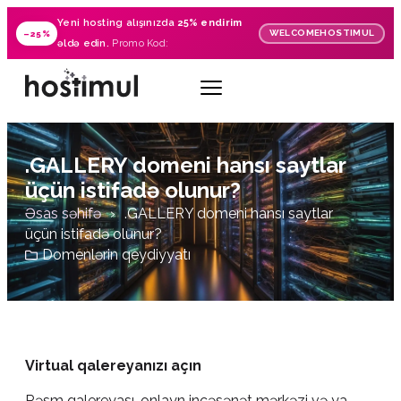
Yeni hosting alışınızda
25% endirim
WELCOMEHOSTIMUL
–25%
əldə edin.
Promo Kod:
.GALLERY domeni hansı saytlar
üçün istifadə olunur?
Əsas səhifə
.GALLERY domeni hansı saytlar
üçün istifadə olunur?
Domenlərin qeydiyyatı
Virtual qalereyanızı açın
Rəsm qalereyası, onlayn incəsənət mərkəzi və ya