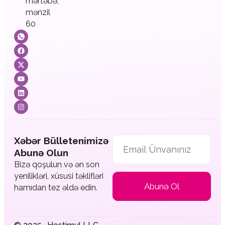
mərtəbə,
mənzil
60
Xəbər Bülletenimizə
Abunə Olun
Bizə qoşulun və ən son
yenilikləri, xüsusi təklifləri
Abunə Ol
hamıdan tez əldə edin.