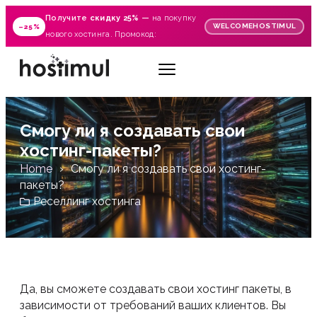
Получите
скидку 25%
—
на покупку
WELCOMEHOSTIMUL
–25%
нового хостинга. Промокод:
Смогу ли я создавать свои
хостинг-пакеты?
Home
Смогу ли я создавать свои хостинг-
пакеты?
Реселлинг хостинга
Да, вы сможете создавать свои хостинг пакеты, в
зависимости от требований ваших клиентов. Вы