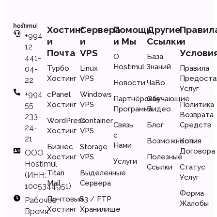
Хостинг
Сервера
Помощь
Другие
Правил
+994
и
и
и Мы
Ссылки
и
12
Почта
VPS
Услови
О
База
441-
Hostimul
Знаний
Турбо
Linux
Правила
04-
Хостинг
VPS
Предоста
22
Новости
ЧаВо
Услуг
+994
cPanel
Windows
Партнёрская
Обучающие
Хостинг
VPS
Политика
55
Программа
Видео
Возврата
233-
WordPress
Container
Связь
Блог
Средств
24-
Хостинг
VPS
с
21
Возможности
Копия
Нами
Бизнес
Storage
Договора
ООО
Хостинг
VPS
Полезные
Услуги
Hostimul
Ссылки
Статус
Titan
Выделенные
(ИНН:
Услуг
Mail
Сервера
1005344951)
Форма
Почтовый
S3 / FTP
Рабочее
Жалобы
Хостинг
Хранилище
Время: