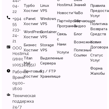
441-
Hostimul
Знаний
Турбо
Linux
Правила
04-
Хостинг
VPS
Предоста
22
Новости
ЧаВо
Услуг
+994
cPanel
Windows
Партнёрская
Обучающие
Хостинг
VPS
Политика
55
Программа
Видео
Возврата
233-
WordPress
Container
Связь
Блог
Средств
24-
Хостинг
VPS
с
21
Возможности
Копия
Нами
Бизнес
Storage
Договора
ООО
Хостинг
VPS
Полезные
Услуги
Hostimul
Ссылки
Статус
Titan
Выделенные
(ИНН:
Услуг
Mail
Сервера
1005344951)
Форма
Почтовый
S3 / FTP
Рабочее
Жалобы
Хостинг
Хранилище
Время:
09:00–
18:00
Техническая
поддержка
24/7