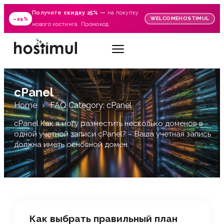
Получите
скидку 25%
—
на покупку
WELCOMEHOSTIMUL
–25%
нового хостинга. Промокод:
cPanel
Home
FAQ Category: cPanel
cPanel Как я могу разместить несколько доменов в
одной учетной записи cPanel? – Ваша учетная запись
должна иметь основной домен.
Как выбрать правильный план