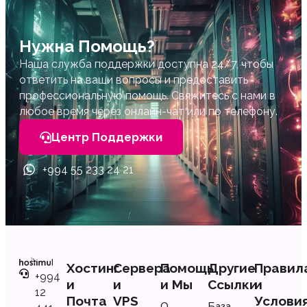
Нужна Помощь?
Наша служба поддержки доступна 24/7, чтобы
ответить на ваши вопросы и предоставить
профессиональную помощь. Свяжитесь с нами в
любое время через онлайн-чат или по телефону.
Центр Поддержки
+994 55 233 24 21
Хостинг
Сервера
Помощь
Другие
Правил
+994
и
и
и Мы
Ссылки
и
12
Почта
VPS
Услови
О
База