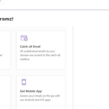
rsınız!