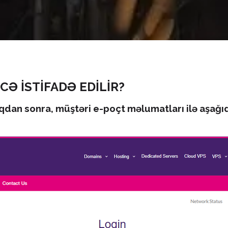
CƏ İSTİFADƏ EDİLİR?
ıqdan sonra, müştəri e-poçt məlumatları ilə aşağıd