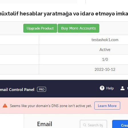
üxtəlif hesablar yaratmağa və idarə etməyə imkan