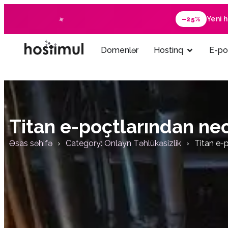
Yeni 
–25%
Domenlər
Hostinq
E-po
Titan e-poçtlarından nec
Əsas səhifə
Category: Onlayn Təhlükəsizlik
Titan e-p