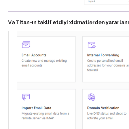
Və Titan-ın təklif etdiyi xidmətlərdən yararlanı