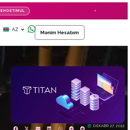
EHOSTIMUL
EN
AZ
RU
Mənim Hesabım
DEKABR 27, 2022