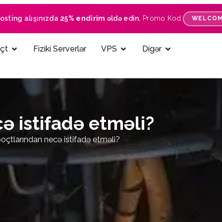
hosting alışınızda
25% endirim
əldə edin.
Promo Kod:
WELCOM
çt
Fiziki Serverlər
VPS
Digər
ə istifadə etməli?
oçtlarından necə istifadə etməli?