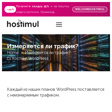
Получите
скидку 25%
—
на покупку
WELCOMEHOSTIMUL
–25%
нового хостинга. Промокод:
Измеряется ли трафик?
Home
Измеряется ли трафик?
Хостинг WordPress
Каждый из наших планов WordPress поставляется
с неизмеряемым трафиком.