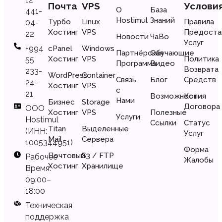
Почта
VPS
Услови
О
База
441-
Hostimul
Знаний
Турбо
Linux
Правила
04-
Хостинг
VPS
Предоста
22
Новости
ЧаВо
Услуг
+994
cPanel
Windows
Партнёрская
Обучающие
Хостинг
VPS
Политика
55
Программа
Видео
Возврата
233-
WordPress
Container
Связь
Блог
Средств
24-
Хостинг
VPS
с
21
Возможности
Копия
Нами
Бизнес
Storage
Договора
ООО
Хостинг
VPS
Полезные
Услуги
Hostimul
Ссылки
Статус
Titan
Выделенные
(ИНН:
Услуг
Mail
Сервера
1005344951)
Форма
Почтовый
S3 / FTP
Рабочее
Жалобы
Хостинг
Хранилище
Время:
09:00–
18:00
Техническая
поддержка