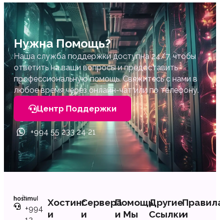
Нужна Помощь?
Наша служба поддержки доступна 24/7, чтобы
ответить на ваши вопросы и предоставить
профессиональную помощь. Свяжитесь с нами в
любое время через онлайн-чат или по телефону.
Центр Поддержки
+994 55 233 24 21
Хостинг
Сервера
Помощь
Другие
Правил
+994
и
и
и Мы
Ссылки
и
12